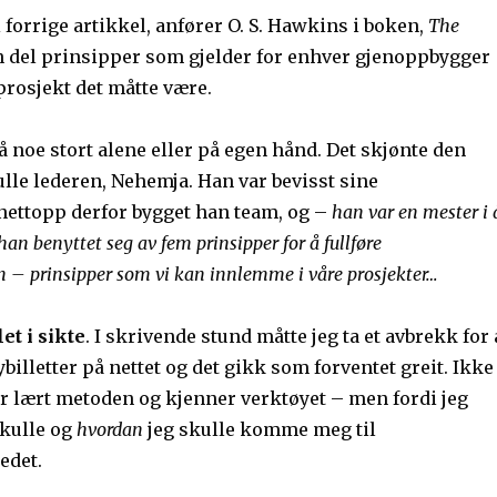
 forrige artikkel, anfører O. S. Hawkins i boken,
The
en del prinsipper som gjelder for enhver gjenoppbygger
prosjekt det måtte være.
 noe stort alene eller på egen hånd. Det skjønte den
fulle lederen, Nehemja. Han var bevisst sine
nettopp derfor bygget han team, og –
han var en mester i 
an benyttet seg av fem prinsipper for å fullføre
 – prinsipper som vi kan innlemme i våre prosjekter…
et i sikte
. I skrivende stund måtte jeg ta et avbrekk for 
lybilletter på nettet og det gikk som forventet greit. Ikke
ar lært metoden og kjenner verktøyet – men fordi jeg
skulle og
hvordan
jeg skulle komme meg til
edet.