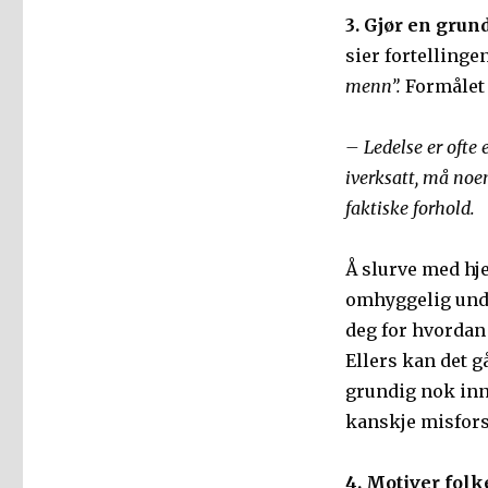
3. Gjør en grun
sier fortelling
menn”.
Formålet 
– Ledelse er ofte
iverksatt, må noen
faktiske forhold.
Å slurve med hj
omhyggelig under
deg for hvordan 
Ellers kan det 
grundig nok inn 
kanskje misfors
4. Motiver folk