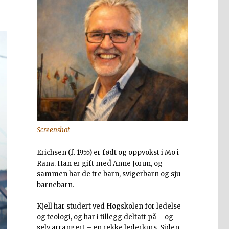
Screenshot
Erichsen (f. 1955) er født og oppvokst i Mo i
Rana. Han er gift med Anne Jorun, og
sammen har de tre barn, svigerbarn og sju
barnebarn.
Kjell har studert ved Høgskolen for ledelse
og teologi, og har i tillegg deltatt på – og
selv arrangert – en rekke lederkurs. Siden