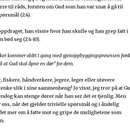
re til råds, foruten om Gud som han var snar å gå til
ørsmål (2:4).
oppdraget, han visste hvor han skulle og han grep fatt i
 bød seg (2:4-10).
r kommer aldri i gang med gjenoppbyggingsprosessen ford
på at Gud skal åpne en dør” for dem.
fiskere, håndverkere, jegere, leger eller utøvere
tenke slik i sine sammenheng? Jo visst, jeg tror på at G
ndog kan stenge dører når han ser det er tjenlig. Men
v oss, når det gjelder trivielle spørsmål og i åndelig
 det mer om å fatte mot og gripe de mulighetene som
n.