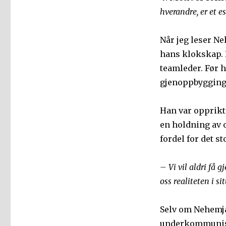
hverandre, er et 
Når jeg leser Ne
hans klokskap. 
teamleder. Før h
gjenoppbyggingen
Han var opprikt
en holdning av o
fordel for det s
– Vi vil aldri få 
oss realiteten i s
Selv om Nehemja
underkommuniser