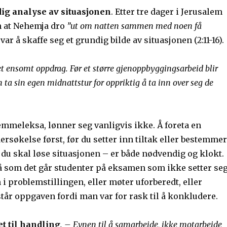
dig analyse av situasjonen
. Etter tre dager i Jerusalem
en at Nehemja dro
”ut om natten sammen med noen få
var å skaffe seg et grundig bilde av situasjonen (2:11-16).
 et ensomt oppdrag. Før et større gjenoppbyggingsarbeid blir
 ta sin egen midnattstur for oppriktig å ta inn over seg de
emmeleksa, lønner seg vanligvis ikke. Å foreta en
søkelse først, før du setter inn tiltak eller bestemmer
du skal løse situasjonen – er både nødvendig og klokt.
gå som det går studenter på eksamen som ikke setter se
i problemstillingen, eller møter uforberedt, eller
tår oppgaven fordi man var for rask til å konkludere.
et til handling
. – Evnen til å samarbeide, ikke motarbeide