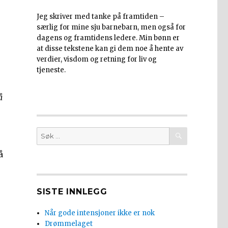
Jeg skriver med tanke på framtiden –
særlig for mine sju barnebarn, men også for
dagens og framtidens ledere. Min bønn er
at disse tekstene kan gi dem noe å hente av
verdier, visdom og retning for liv og
tjeneste.
å
SØK
Søk
etter:
å
SISTE INNLEGG
Når gode intensjoner ikke er nok
Drømmelaget