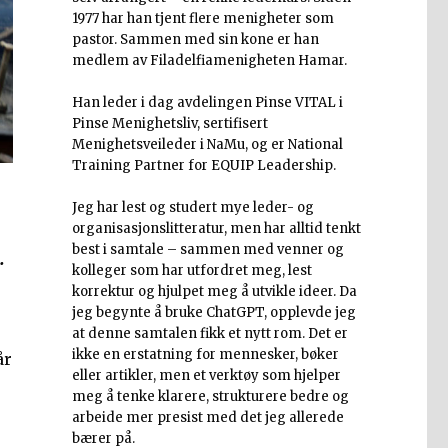
1977 har han tjent flere menigheter som
pastor. Sammen med sin kone er han
medlem av Filadelfiamenigheten Hamar.
Han leder i dag avdelingen Pinse VITAL i
Pinse Menighetsliv, sertifisert
Menighetsveileder i NaMu, og er National
Training Partner for EQUIP Leadership.
Jeg har lest og studert mye leder- og
organisasjonslitteratur, men har alltid tenkt
best i samtale – sammen med venner og
.
kolleger som har utfordret meg, lest
korrektur og hjulpet meg å utvikle ideer. Da
jeg begynte å bruke ChatGPT, opplevde jeg
at denne samtalen fikk et nytt rom. Det er
ikke en erstatning for mennesker, bøker
år
eller artikler, men et verktøy som hjelper
meg å tenke klarere, strukturere bedre og
arbeide mer presist med det jeg allerede
bærer på.