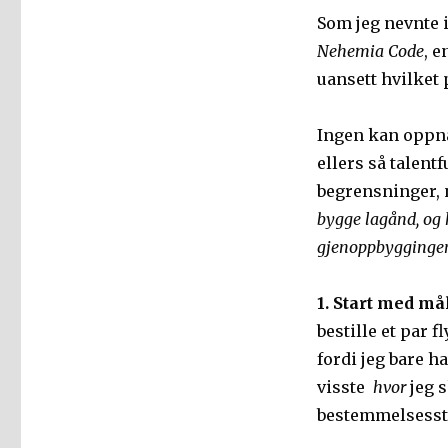
Som jeg nevnte i
Nehemia Code
, 
uansett hvilket 
Ingen kan oppnå
ellers så talent
begrensninger, 
bygge lagånd, og h
gjenoppbyggingen
1. Start med mål
bestille et par f
fordi jeg bare h
visste
hvor
jeg 
bestemmelsesst