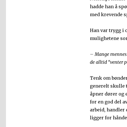
hadde han å spør
med krevende sp
Han var trygg i 
mulighetene som
– Mange menneske
de alltid “venter 
Tenk om bønder, 
generelt skulle 
åpner dører og e
for en god del a
arbeid, handler
ligger for hånde