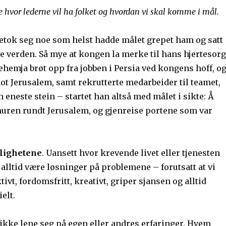
ite hvor lederne vil ha folket og hvordan vi skal komme i mål.
etok seg noe som helst hadde målet grepet ham og satt
e verden. Så mye at kongen la merke til hans hjertesorg
r Nehemja brøt opp fra jobben i Persia ved kongens hoff, o
ot Jerusalem, samt rekrutterte medarbeider til teamet,
en eneste stein – startet han altså med målet i sikte: Å
ren rundt Jerusalem, og gjenreise portene som var
mulighetene
. Uansett hvor krevende livet eller tjenesten
 alltid være løsninger på problemene – forutsatt at vi
ivt, fordomsfritt, kreativt, griper sjansen og alltid
elt.
kke lene seg på egen eller andres erfaringer. Hvem