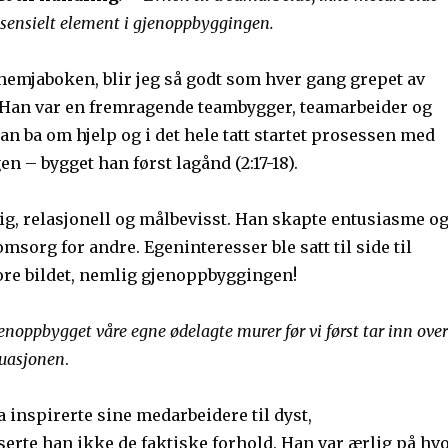
essensielt element i gjenoppbyggingen.
hemjaboken, blir jeg så godt som hver gang grepet av
Han var en fremragende teambygger, teamarbeider og
an ba om hjelp og i det hele tatt startet prosessen med
 – bygget han først lagånd (2:17-18).
ig, relasjonell og målbevisst. Han skapte entusiasme o
msorg for andre. Egeninteresser ble satt til side til
tore bildet, nemlig gjenoppbyggingen!
gjenoppbygget våre egne ødelagte murer før vi først tar inn over
ituasjonen
.
 inspirerte sine medarbeidere til dyst,
te han ikke de faktiske forhold. Han var ærlig på hv