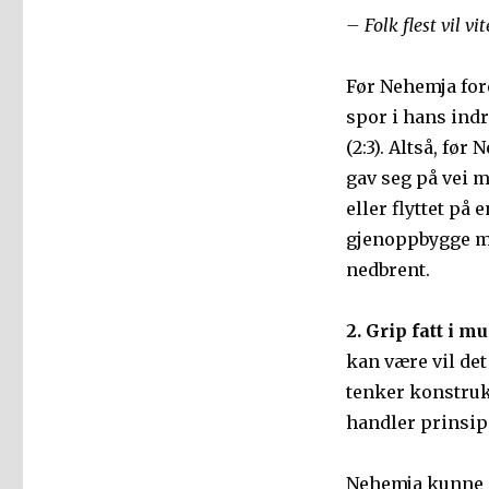
– Folk flest vil v
Før Nehemja for
spor i hans indr
(2:3). Altså, fø
gav seg på vei m
eller flyttet på 
gjenoppbygge mu
nedbrent.
2. Grip fatt i 
kan være vil det
tenker konstrukt
handler prinsipi
Nehemja kunne i