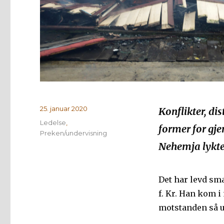
Publisert
25. januar 2020
Konflikter, di
Kategorier
Ledelse
,
former for gje
Preken/undervisning
Nehemja lykte
Det har levd sm
f. Kr. Han kom 
motstanden så u