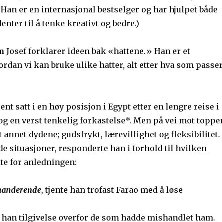
Han er en internasjonal bestselger og har hjulpet både
enter til å tenke kreativt og bedre.)
om
Josef forklarer ideen bak «hattene.»
Han er et
dan vi kan bruke ulike hatter, alt etter hva som passer
nt satt i en høy posisjon i Egypt etter en lengre reise i
og en verst tenkelig forkastelse*. Men på vei mot toppe
 annet dydene; gudsfrykt, lærevillighet og fleksibilitet. 
e situasjoner, responderte han i forhold til hvilken
te for anledningen:
anderende
, tjente han trofast Farao med å løse
 han tilgivelse overfor de som hadde mishandlet ham.