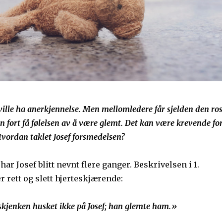
ville ha anerkjennelse. Men mellomledere får sjelden den ro
an fort få følelsen av å være glemt. Det kan være krevende fo
Hvordan taklet Josef forsmedelsen?
har Josef blitt nevnt flere ganger. Beskrivelsen i 1.
 rett og slett hjerteskjærende:
enken husket ikke på Josef; han glemte ham.»