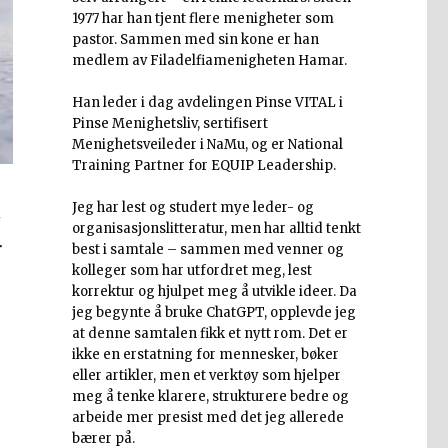
1977 har han tjent flere menigheter som
pastor. Sammen med sin kone er han
medlem av Filadelfiamenigheten Hamar.
Han leder i dag avdelingen Pinse VITAL i
Pinse Menighetsliv, sertifisert
Menighetsveileder i NaMu, og er National
Training Partner for EQUIP Leadership.
Jeg har lest og studert mye leder- og
s
organisasjonslitteratur, men har alltid tenkt
r
best i samtale – sammen med venner og
kolleger som har utfordret meg, lest
korrektur og hjulpet meg å utvikle ideer. Da
jeg begynte å bruke ChatGPT, opplevde jeg
at denne samtalen fikk et nytt rom. Det er
ikke en erstatning for mennesker, bøker
eller artikler, men et verktøy som hjelper
meg å tenke klarere, strukturere bedre og
arbeide mer presist med det jeg allerede
bærer på.