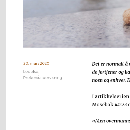
Publisert
30. mars 2020
Det er normalt å 
Kategorier
Ledelse
,
de fortjener og k
Preken/undervisning
noen og enhver. 
I artikkelserien 
Mosebok 40:23 er
«Men overmunnskj