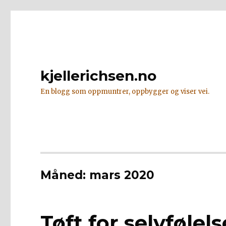
kjellerichsen.no
En blogg som oppmuntrer, oppbygger og viser vei.
Måned:
mars 2020
Tøft for selvfølel