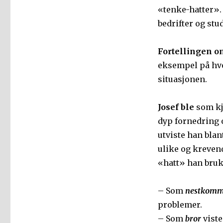
«tenke-hatter». 
bedrifter og stud
Fortellingen 
eksempel på hvor
situasjonen.
Josef ble
som kje
dyp fornedring 
utviste han blant
ulike og krevend
«hatt» han bruk
– Som
nestkomm
problemer.
– Som
bror
viste