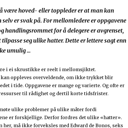
å være hoved- eller toppleder er at man kan
n selv er svak på. For mellomledere er oppgavene
g handlingsrommet for å delegere er avgrenset,
tilpasse seg ulike hatter. Dette er lettere sagt enn
kke umulig …
re i ei skrustikke er reelt i mellomsjiktet.
kan oppleves overveldende, om ikke trykket blir
edet i tide. Oppgavene er mange og varierte. Og ofte er
essurser til rådighet og dertil korte tidsfrister.
møte ulike problemer på ulike måter fordi
ne er forskjellige. Derfor fordres det ulike «hatter».
n her, må ikke forveksles med Edward de Bonos, seks