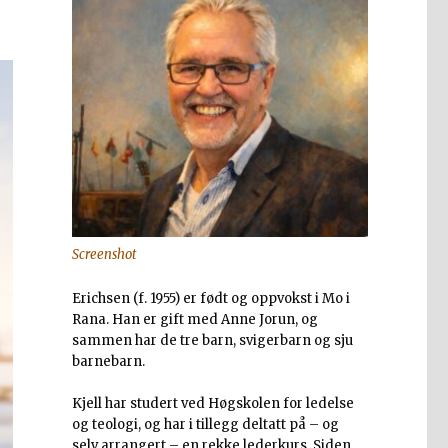
Screenshot
Erichsen (f. 1955) er født og oppvokst i Mo i
Rana. Han er gift med Anne Jorun, og
sammen har de tre barn, svigerbarn og sju
barnebarn.
Kjell har studert ved Høgskolen for ledelse
og teologi, og har i tillegg deltatt på – og
selv arrangert – en rekke lederkurs. Siden