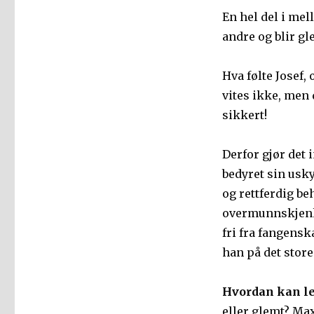
En hel del i mel
andre og blir gl
Hva følte Josef,
vites ikke, men
sikkert!
Derfor gjør det 
bedyret sin usk
og rettferdig be
overmunnskjenke
fri fra fangenska
han på det stor
Hvordan kan l
eller glemt? Max