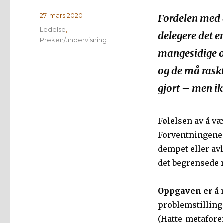
Publisert
27. mars 2020
Fordelen med 
Kategorier
Ledelse
,
delegere det e
Preken/undervisning
mangesidige o
og de må raskt 
gjort – men i
Følelsen av å væ
Forventningene 
dempet eller avl
det begrensede r
Oppgaven er
å 
problemstillinge
(Hatte-metafore