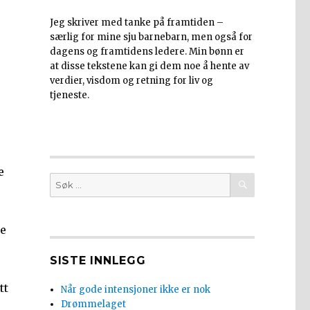
Jeg skriver med tanke på framtiden –
særlig for mine sju barnebarn, men også for
dagens og framtidens ledere. Min bønn er
at disse tekstene kan gi dem noe å hente av
verdier, visdom og retning for liv og
tjeneste.
e
SØK
Søk
etter:
te
SISTE INNLEGG
tt
Når gode intensjoner ikke er nok
Drømmelaget