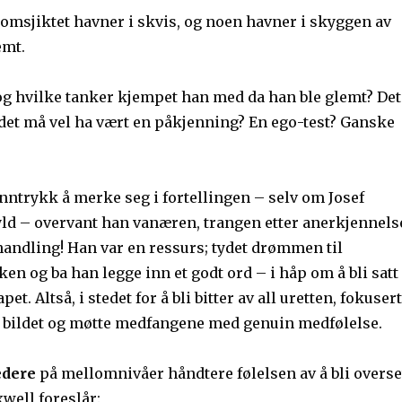
lomsjiktet havner i skvis, og noen havner i skyggen av
emt.
 og hvilke tanker kjempet han med da han ble glemt? Det
 det må vel ha vært en påkjenning? En ego-test? Ganske
inntrykk å merke seg i fortellingen – selv om Josef
yld – overvant han vanæren, trangen etter anerkjennels
handling! Han var en ressurs; tydet drømmen til
n og ba han legge inn et godt ord – i håp om å bli satt
pet. Altså, i stedet for å bli bitter av all uretten, fokuser
e bildet og møtte medfangene med genuin medfølelse.
edere
på mellomnivåer håndtere følelsen av å bli overse
well foreslår: