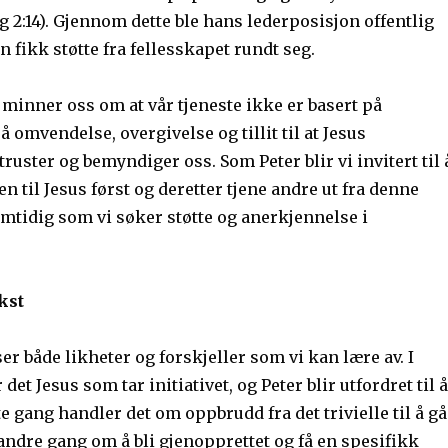
 2:14). Gjennom dette ble hans lederposisjon offentlig
n fikk støtte fra fellesskapet rundt seg.
 minner oss om at vår tjeneste ikke er basert på
å omvendelse, overgivelse og tillit til at Jesus
truster og bemyndiger oss. Som Peter blir vi invitert til 
en til Jesus først og deretter tjene andre ut fra denne
mtidig som vi søker støtte og anerkjennelse i
kst
ser både likheter og forskjeller som vi kan lære av. I
r det Jesus som tar initiativet, og Peter blir utfordret til å
te gang handler det om oppbrudd fra det trivielle til å gå
 andre gang om å bli gjenopprettet og få en spesifikk