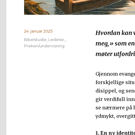
Publisert
24. januar 2025
Hvordan kan vi
Kategorier
Bibelstudie
,
Ledelse
,
,
meg,» som en m
Preken/undervisning
møter utfordri
Gjennom evangeli
forskjellige sit
disippel, og sen
gir verdifull inn
se nærmere på hv
ydmykt, overgitt
1. En ny identit