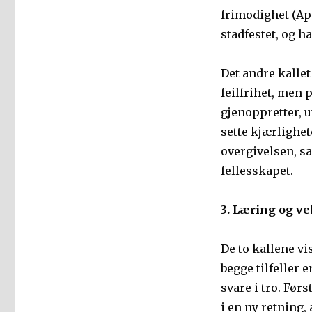
frimodighet (Apg
stadfestet, og ha
Det andre kallet
feilfrihet, men p
gjenoppretter, u
sette kjærlighet
overgivelsen, sa
fellesskapet.
3. Læring og ve
De to kallene vi
begge tilfeller e
svare i tro. Førs
i en ny retning,