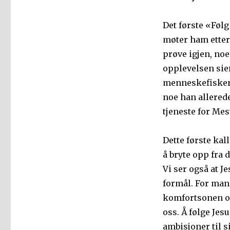
Det første «Følg
møter ham etter
prøve igjen, noe
opplevelsen sier 
menneskefisker» 
noe han allerede
tjeneste for Mes
Dette første kall
å bryte opp fra d
Vi ser også at Je
formål. For mang
komfortsonen og 
oss. Å følge Jes
ambisjoner til s