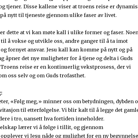
og tjener. Disse kallene viser at troens reise er dynami
 på nytt til tjeneste gjennom ulike faser av livet.
r dette at vi kan møte kall i ulike former og faser. Noe
til å vokse og utvikle oss, andre ganger til å ta imot
 og fornyet ansvar. Jesu kall kan komme på nytt og på
ng åpner det nye muligheter for å tjene og delta i Guds
. Troens reise er en kontinuerlig vekstprosess, der vi
om oss selv og om Guds trofasthet.
:
 Peter, «Følg meg,» minner oss om betydningen, dybden 
vitasjon til etterfølgelse. Vi blir kalt til å legge det gaml
dere i tro, uansett hva fortiden inneholder.
skap lærer vi å følge i tillit, og gjennom
 opplever vi Jesu nåde og mulighet for en ny begynnelse