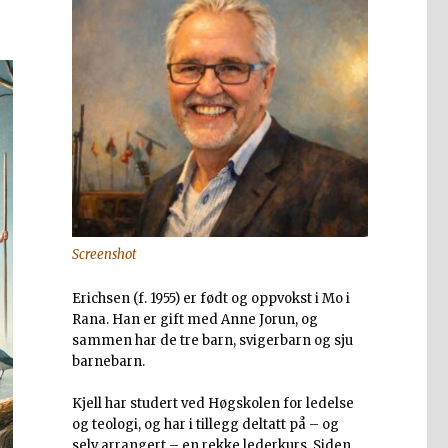
Screenshot
Erichsen (f. 1955) er født og oppvokst i Mo i
Rana. Han er gift med Anne Jorun, og
sammen har de tre barn, svigerbarn og sju
barnebarn.
Kjell har studert ved Høgskolen for ledelse
og teologi, og har i tillegg deltatt på – og
selv arrangert – en rekke lederkurs. Siden