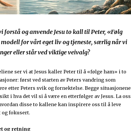
 forstå og anvende Jesu to kall til Peter, «Følg
odell for vårt eget liv og tjeneste, særlig når vi
nger eller står ved viktige veivalg?
ene ser vi at Jesus kaller Peter til å «følge ham» i to
uasjoner: først ved starten av Peters vandring som
ere etter Peters svik og fornektelse. Begge situasjonene
sikt i hva det vil si å være en etterfølger av Jesus. La oss
ordan disse to kallene kan inspirere oss til å leve
 og fokusert.
et og retning