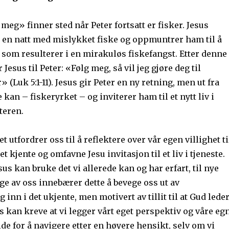
 meg» finner sted når Peter fortsatt er fisker. Jesus
 en natt med mislykket fiske og oppmuntrer ham til å
 som resulterer i en mirakuløs fiskefangst. Etter denne
Jesus til Peter: «Følg meg, så vil jeg gjøre deg til
(Luk 5:1-11). Jesus gir Peter en ny retning, men ut fra
 kan – fiskeryrket – og inviterer ham til et nytt liv i
teren.
et utfordrer oss til å reflektere over vår egen villighet ti
et kjente og omfavne Jesu invitasjon til et liv i tjeneste.
sus kan bruke det vi allerede kan og har erfart, til nye
e av oss innebærer dette å bevege oss ut av
inn i det ukjente, men motivert av tillit til at Gud lede
us kan kreve at vi legger vårt eget perspektiv og våre eg
ide for å navigere etter en høyere hensikt, selv om vi