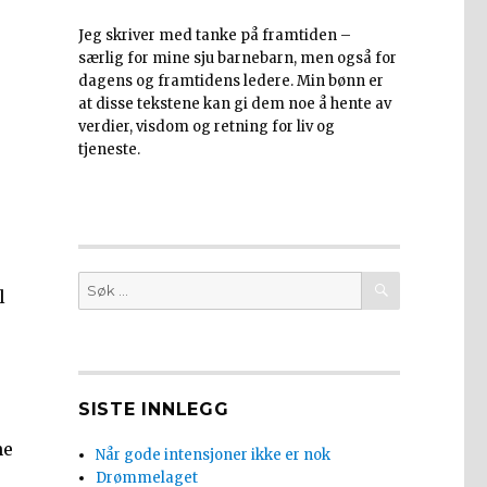
Jeg skriver med tanke på framtiden –
særlig for mine sju barnebarn, men også for
dagens og framtidens ledere. Min bønn er
at disse tekstene kan gi dem noe å hente av
verdier, visdom og retning for liv og
tjeneste.
SØK
Søk
l
etter:
SISTE INNLEGG
r
ne
Når gode intensjoner ikke er nok
Drømmelaget