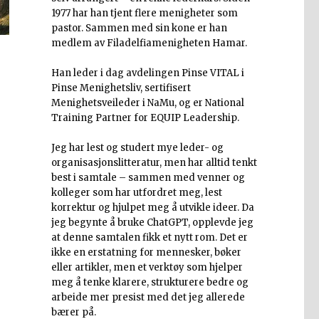
1977 har han tjent flere menigheter som
pastor. Sammen med sin kone er han
medlem av Filadelfiamenigheten Hamar.
Han leder i dag avdelingen Pinse VITAL i
Pinse Menighetsliv, sertifisert
Menighetsveileder i NaMu, og er National
Training Partner for EQUIP Leadership.
Jeg har lest og studert mye leder- og
organisasjonslitteratur, men har alltid tenkt
best i samtale – sammen med venner og
kolleger som har utfordret meg, lest
korrektur og hjulpet meg å utvikle ideer. Da
jeg begynte å bruke ChatGPT, opplevde jeg
at denne samtalen fikk et nytt rom. Det er
ikke en erstatning for mennesker, bøker
eller artikler, men et verktøy som hjelper
meg å tenke klarere, strukturere bedre og
arbeide mer presist med det jeg allerede
bærer på.