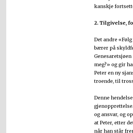
kanskje fortsett
2. Tilgivelse, 
Det andre «Følg
bærer på skyldfø
Genesaretsjøen s
meg?» og gir ham
Peter en ny sjan
troende, til tros
Denne hendelsen 
gjenopprettelse. 
og ansvar, og op
at Peter, etter d
når han står f