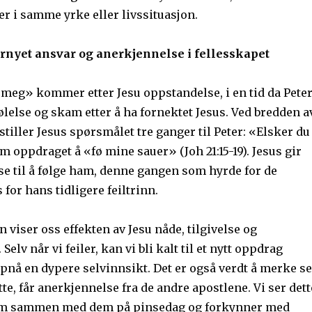
er i samme yrke eller livssituasjon.
fornyet ansvar og anerkjennelse i fellesskapet
 meg» kommer etter Jesu oppstandelse, i en tid da Pete
lelse og skam etter å ha fornektet Jesus. Ved bredden a
tiller Jesus spørsmålet tre ganger til Peter: «Elsker du
 oppdraget å «fø mine sauer» (Joh 21:15-19). Jesus gir
se til å følge ham, denne gangen som hyrde for de
s for hans tidligere feiltrinn.
viser oss effekten av Jesu nåde, tilgivelse og
Selv når vi feiler, kan vi bli kalt til et nytt oppdrag
pnå en dypere selvinnsikt. Det er også verdt å merke s
ette, får anerkjennelse fra de andre apostlene. Vi ser dett
rem sammen med dem på pinsedag og forkynner med