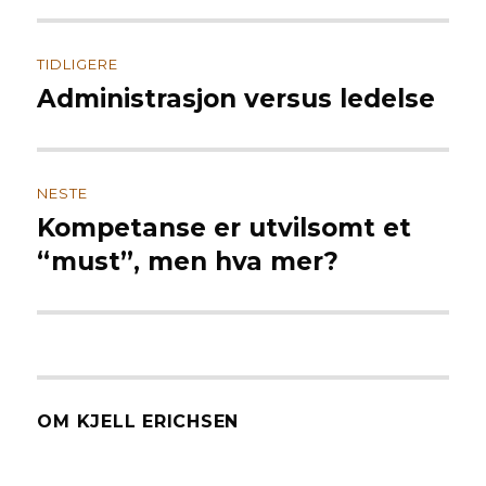
Innleggsnavigasjon
TIDLIGERE
Administrasjon versus ledelse
Forrige
innlegg:
NESTE
Kompetanse er utvilsomt et
Neste
innlegg:
“must”, men hva mer?
OM KJELL ERICHSEN