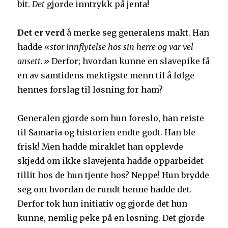
bit.
Det
gjorde inntrykk på jenta!
Det er verd
å merke seg generalens makt. Han
hadde «
stor innflytelse hos sin herre og var vel
ansett.»
Derfor; hvordan kunne en slavepike få
en av samtidens mektigste menn til å følge
hennes forslag til løsning for ham?
Generalen gjorde som hun foreslo, han reiste
til Samaria og historien endte godt. Han ble
frisk! Men hadde miraklet han opplevde
skjedd om ikke slavejenta hadde opparbeidet
tillit hos de hun tjente hos? Neppe! Hun brydde
seg om hvordan de rundt henne hadde det.
Derfor tok hun initiativ og gjorde det hun
kunne, nemlig peke på en løsning. Det gjorde