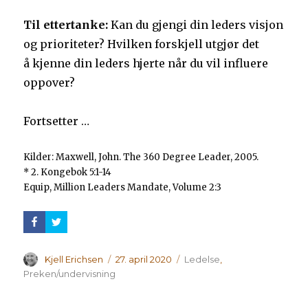
Til ettertanke:
Kan du gjengi din leders visjon
og prioriteter? Hvilken forskjell utgjør det
å kjenne din leders hjerte når du vil influere
oppover?
Fortsetter …
Kilder: Maxwell, John. The 360 Degree Leader, 2005.
* 2. Kongebok 5:1-14
Equip, Million Leaders Mandate, Volume 2:3
Forfatter
Publisert
Kategorier
Kjell Erichsen
27. april 2020
Ledelse
,
Preken/undervisning