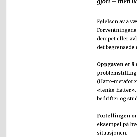
gjort – men i
Følelsen av å væ
Forventningene 
dempet eller avl
det begrensede r
Oppgaven er
å 
problemstillinge
(Hatte-metafore
«tenke-hatter». 
bedrifter og stud
Fortellingen 
eksempel på hvor
situasjonen.