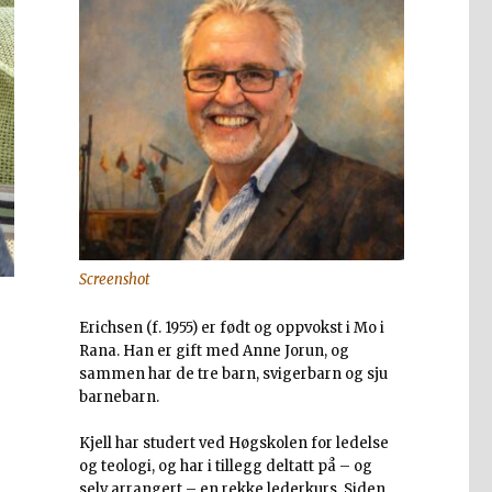
Screenshot
Erichsen (f. 1955) er født og oppvokst i Mo i
Rana. Han er gift med Anne Jorun, og
sammen har de tre barn, svigerbarn og sju
barnebarn.
Kjell har studert ved Høgskolen for ledelse
og teologi, og har i tillegg deltatt på – og
selv arrangert – en rekke lederkurs. Siden