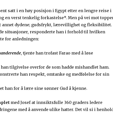
nt satt i en høy posisjon i Egypt etter en lengre reise i
og en verst tenkelig forkastelse*. Men på vei mot toppe
 annet dydene; gudsfrykt, lærevillighet og fleksibilitet. 
e situasjoner, responderte han i forhold til hvilken
te for anledningen:
anderende
, tjente han trofast Farao med å løse
 han tilgivelse overfor de som hadde mishandlet ham.
nstrerte han respekt, omtanke og medfølelse for sin
et han for å lære sine sønner Gud å kjenne.
mplet
med Josef at innsiktsfulle 360 graders ledere
ringene med å anvende ulike hatter. Det vil si i henhol