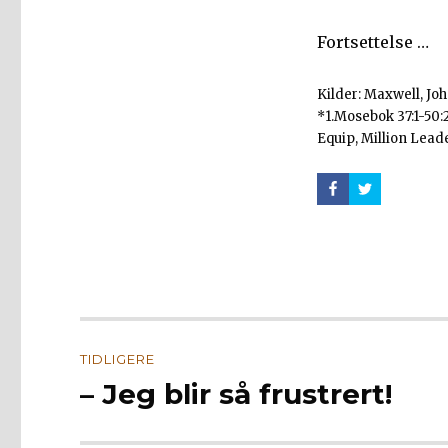
Fortsettelse …
Kilder: Maxwell, Jo
*1.Mosebok 37:1-50:
Equip, Million Lead
Innleggsnavigasjon
TIDLIGERE
– Jeg blir så frustrert!
Forrige
innlegg: