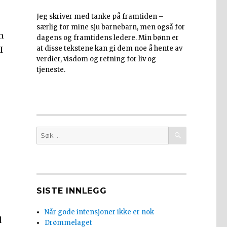
Jeg skriver med tanke på framtiden –
særlig for mine sju barnebarn, men også for
n
dagens og framtidens ledere. Min bønn er
at disse tekstene kan gi dem noe å hente av
I
verdier, visdom og retning for liv og
tjeneste.
SØK
Søk
etter:
SISTE INNLEGG
Når gode intensjoner ikke er nok
d
Drømmelaget