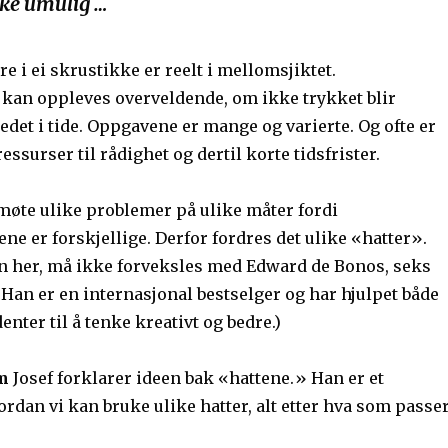
kke umulig …
re i ei skrustikke er reelt i mellomsjiktet.
kan oppleves overveldende, om ikke trykket blir
edet i tide. Oppgavene er mange og varierte. Og ofte er
essurser til rådighet og dertil korte tidsfrister.
møte ulike problemer på ulike måter fordi
ne er forskjellige. Derfor fordres det ulike «hatter».
n her, må ikke forveksles med Edward de Bonos, seks
Han er en internasjonal bestselger og har hjulpet både
enter til å tenke kreativt og bedre.)
om
Josef forklarer ideen bak «hattene.»
Han er et
dan vi kan bruke ulike hatter, alt etter hva som passer