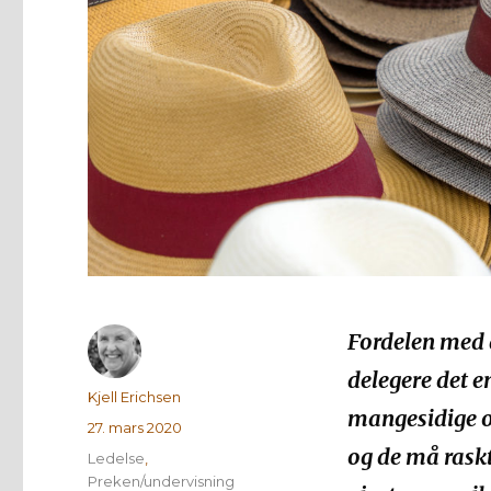
Fordelen med 
delegere det e
Forfatter
Kjell Erichsen
mangesidige o
Publisert
27. mars 2020
og de må raskt 
Kategorier
Ledelse
,
Preken/undervisning