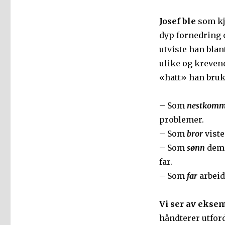
Josef ble
som kje
dyp fornedring 
utviste han blant
ulike og krevend
«hatt» han bruk
– Som
nestkomm
problemer.
– Som
bror
viste
– Som
sønn
demo
far.
– Som
far
arbeid
Vi ser av ekse
håndterer utford