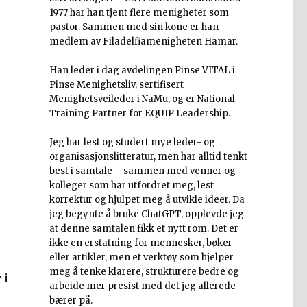
1977 har han tjent flere menigheter som
pastor. Sammen med sin kone er han
medlem av Filadelfiamenigheten Hamar.
Han leder i dag avdelingen Pinse VITAL i
Pinse Menighetsliv, sertifisert
Menighetsveileder i NaMu, og er National
Training Partner for EQUIP Leadership.
Jeg har lest og studert mye leder- og
organisasjonslitteratur, men har alltid tenkt
best i samtale – sammen med venner og
kolleger som har utfordret meg, lest
korrektur og hjulpet meg å utvikle ideer. Da
jeg begynte å bruke ChatGPT, opplevde jeg
at denne samtalen fikk et nytt rom. Det er
ikke en erstatning for mennesker, bøker
eller artikler, men et verktøy som hjelper
meg å tenke klarere, strukturere bedre og
 i
arbeide mer presist med det jeg allerede
bærer på.