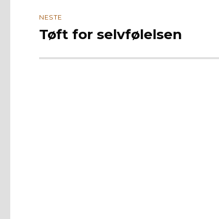
NESTE
Tøft for selvfølelsen
Neste
innlegg: