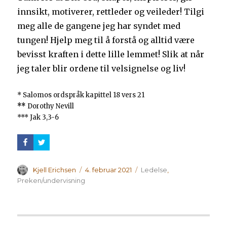
innsikt, motiverer, rettleder og veileder! Tilgi
meg alle de gangene jeg har syndet med
tungen! Hjelp meg til å forstå og alltid være
bevisst kraften i dette lille lemmet! Slik at når
jeg taler blir ordene til velsignelse og liv!
* Salomos ordspråk kapittel 18 vers 21
**
Dorothy Nevill
*** Jak 3,3-6
Forfatter
Publisert
Kategorier
Kjell Erichsen
4. februar 2021
Ledelse
,
Preken/undervisning
Innleggsnavigasjon