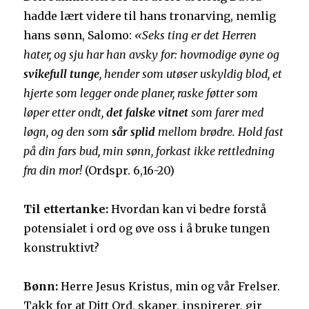
hadde lært videre til hans tronarving, nemlig
hans sønn, Salomo:
«Seks ting er det Herren
hater, og sju har han avsky for: hovmodige øyne og
svikefull tunge
, hender som utøser uskyldig blod, et
hjerte som legger onde planer, raske føtter som
løper etter ondt,
det
falske vitnet
som farer med
løgn, og den som
sår splid
mellom brødre. Hold fast
på din fars bud, min sønn, forkast ikke rettledning
fra din mor!
(Ordspr. 6,16-20)
Til ettertanke:
Hvordan kan vi bedre forstå
potensialet i ord og øve oss i å bruke tungen
konstruktivt?
Bønn:
Herre Jesus Kristus, min og vår Frelser.
Takk for at Ditt Ord, skaper, inspirerer, gir