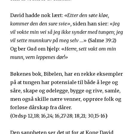
David hadde nok lært:
«Etter den søte kløe,
kommer den den sure svie»,
siden han sier: «
Jeg
vil vokte min vei så jeg ikke synder med tungen; jeg
vil sette munnkurv på meg selv
…» (Salme 39:2)
Og ber Gud om hjelp: «
Herre, sett vakt om min
munn, vern leppenes dør!»
Bøkenes bok, Bibelen, har en rekke eksempler
på at tungen har potensiale til både å lege og
såre, skape og ødelegge, bygge og rive, samle,
men også skille nære venner, opprøre folk og
forløse dårskap fra dårer.
(Ordsp
12,18; 16,24; 16,27-28; 18,21; 30,15-16
)
Den sannheten ser det ut for at Kong David