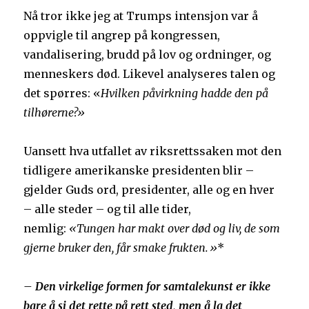
Nå tror ikke jeg at Trumps intensjon var å
oppvigle til angrep på kongressen,
vandalisering, brudd på lov og ordninger, og
menneskers død. Likevel analyseres talen og
det spørres: «
Hvilken påvirkning hadde den på
tilhørerne?»
Uansett hva utfallet av riksrettssaken mot den
tidligere amerikanske presidenten blir –
gjelder Guds ord, presidenter, alle og en hver
– alle steder – og til alle tider,
nemlig:
«Tungen har makt over død og liv, de som
gjerne bruker den, får smake frukten.»
*
– Den virkelige formen for samtalekunst er ikke
bare å si det rette på rett sted, men å la det