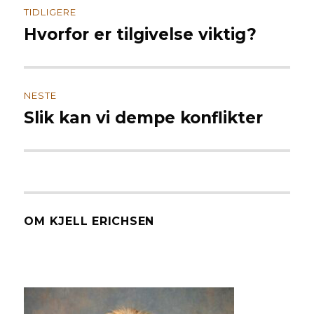
TIDLIGERE
Hvorfor er tilgivelse viktig?
Forrige
innlegg:
NESTE
Slik kan vi dempe konflikter
Neste
innlegg:
OM KJELL ERICHSEN