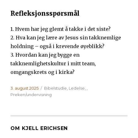
Refleksjonsspørsmål
1. Hvem har jeg glemt å takke i det siste?
2. Hva kan jeg lære av Jesus sin takknemlige
holdning – også i krevende øyeblikk?
3. Hvordan kan jeg bygge en
takknemlighetskultur i mitt team,
omgangskrets og i kirka?
Publisert
Kategorier
3. august 2025
Bibelstudie
,
Ledelse
,
,
Preken/undervisning
OM KJELL ERICHSEN