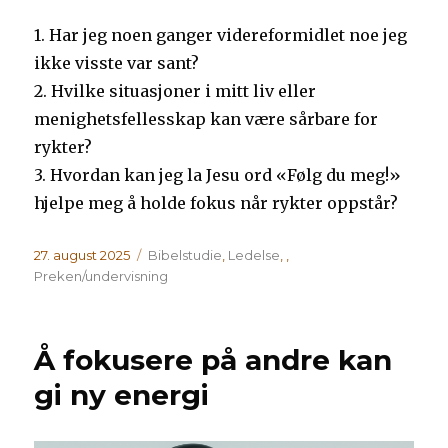
1. Har jeg noen ganger videreformidlet noe jeg
ikke visste var sant?
2. Hvilke situasjoner i mitt liv eller
menighetsfellesskap kan være sårbare for
rykter?
3. Hvordan kan jeg la Jesu ord «Følg du meg!»
hjelpe meg å holde fokus når rykter oppstår?
Publisert
Kategorier
27. august 2025
Bibelstudie
,
Ledelse
,
,
Preken/undervisning
Å fokusere på andre kan
gi ny energi