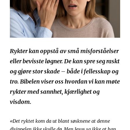
Rykter kan oppstå av små misforståelser
eller bevisste løgner. De kan spre seg raskt
og gjøre stor skade – både i fellesskap og
tro. Bibelen viser oss hvordan vi kan møte
rykter med sannhet, kjærlighet og
visdom.
«Det ryktet kom da ut blant søsknene at denne
disippelen ikke skulle dø. Men Jesus sa ikke at han