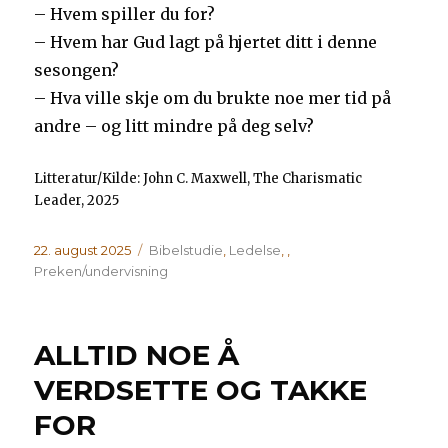
– Hvem spiller du for?
– Hvem har Gud lagt på hjertet ditt i denne
sesongen?
– Hva ville skje om du brukte noe mer tid på
andre – og litt mindre på deg selv?
Litteratur/Kilde: John C. Maxwell, The Charismatic
Leader, 2025
Publisert
Kategorier
22. august 2025
Bibelstudie
,
Ledelse
,
,
Preken/undervisning
ALLTID NOE Å
VERDSETTE OG TAKKE
FOR