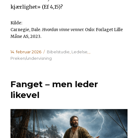
kjærlighet» (Ef 4,15)?
Kilde:
Carnegie, Dale.
Hvordan vinne venner.
Oslo: Forlaget Lille
Måne AS, 2023.
Publisert
Kategorier
14. februar 2026
Bibelstudie
,
Ledelse
,
,
Preken/undervisning
Fanget – men leder
likevel