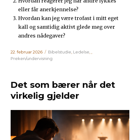
Hvordan reagerer jeg når andre lykkes
eller får anerkjennelse?
Hvordan kan jeg være trofast i mitt eget
kall og samtidig aktivt glede meg over
andres nådegaver?
Publisert
Kategorier
22. februar 2026
Bibelstudie
,
Ledelse
,
,
Preken/undervisning
Det som bærer når det
virkelig gjelder