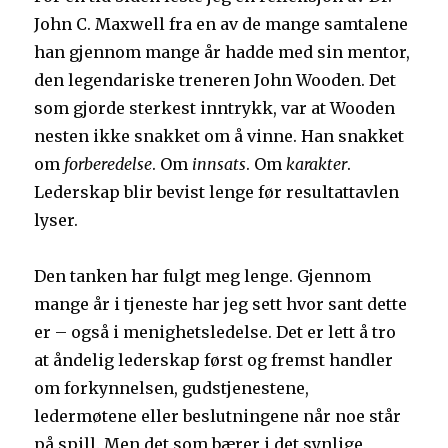
John C. Maxwell fra en av de mange samtalene
han gjennom mange år hadde med sin mentor,
den legendariske treneren John Wooden. Det
som gjorde sterkest inntrykk, var at Wooden
nesten ikke snakket om å vinne. Han snakket
om
forberedelse
. Om
innsats
. Om
karakter
.
Lederskap blir bevist lenge før resultattavlen
lyser.
Den tanken har fulgt meg lenge. Gjennom
mange år i tjeneste har jeg sett hvor sant dette
er – også i menighetsledelse. Det er lett å tro
at åndelig lederskap først og fremst handler
om forkynnelsen, gudstjenestene,
ledermøtene eller beslutningene når noe står
på spill. Men det som bærer i det synlige,