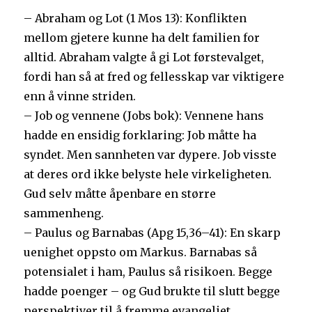
– Abraham og Lot (1 Mos 13): Konflikten
mellom gjetere kunne ha delt familien for
alltid. Abraham valgte å gi Lot førstevalget,
fordi han så at fred og fellesskap var viktigere
enn å vinne striden.
– Job og vennene (Jobs bok): Vennene hans
hadde en ensidig forklaring: Job måtte ha
syndet. Men sannheten var dypere. Job visste
at deres ord ikke belyste hele virkeligheten.
Gud selv måtte åpenbare en større
sammenheng.
– Paulus og Barnabas (Apg 15,36–41): En skarp
uenighet oppsto om Markus. Barnabas så
potensialet i ham, Paulus så risikoen. Begge
hadde poenger – og Gud brukte til slutt begge
perspektiver til å fremme evangeliet.