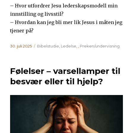
– Hvor utfordrer Jesu lederskapsmodell min
innstilling og livsstil?
– Hvordan kan jeg bli mer lik Jesus i måten jeg
tjener på?
Publisert
Kategorier
30. juli 2025
Bibelstudie
,
Ledelse
,
,
Preken/undervisning
Følelser – varsellamper til
besvær eller til hjelp?