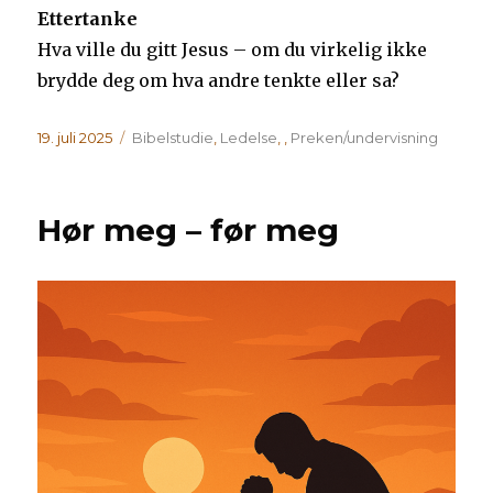
Ettertanke
Hva ville du gitt Jesus – om du virkelig ikke
brydde deg om hva andre tenkte eller sa?
Publisert
Kategorier
19. juli 2025
Bibelstudie
,
Ledelse
,
,
Preken/undervisning
Hør meg – før meg