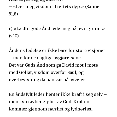
– «Lær meg visdom i hjertets dyp.» (Salme
51,8)
c) «La din gode Ånd lede meg på jevn grunn.»
(v.10)
Åndens ledelse er ikke bare for store visjoner
– men for de daglige avgjørelsene.
Det var Guds Ånd som ga David mot i møte
med Goliat, visdom overfor Saul, og
overbevisning da han var på avveier.
En åndsfylt leder henter ikke kraft i seg selv –
men i sin avhengighet av Gud. Kraften
kommer gjennom nærhet og lydhørhet.