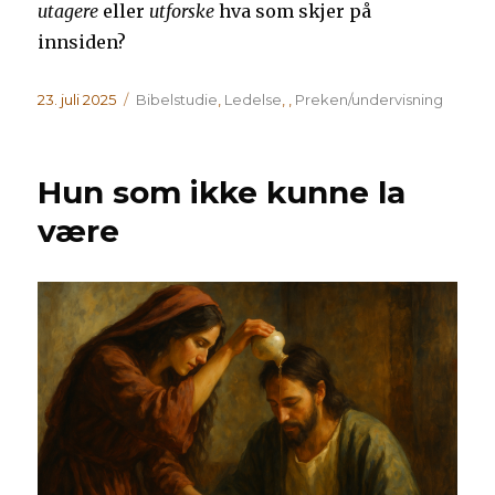
utagere
eller
utforske
hva som skjer på
innsiden?
Publisert
Kategorier
23. juli 2025
Bibelstudie
,
Ledelse
,
,
Preken/undervisning
Hun som ikke kunne la
være