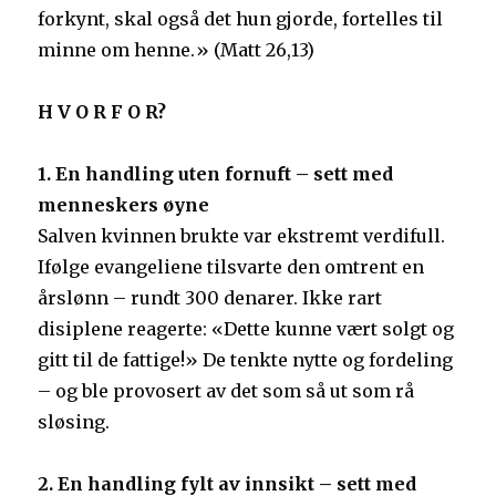
forkynt, skal også det hun gjorde, fortelles til
minne om henne.» (Matt 26,13)
H V O R F O R?
1. En handling uten fornuft – sett med
menneskers øyne
Salven kvinnen brukte var ekstremt verdifull.
Ifølge evangeliene tilsvarte den omtrent en
årslønn – rundt 300 denarer. Ikke rart
disiplene reagerte: «Dette kunne vært solgt og
gitt til de fattige!» De tenkte nytte og fordeling
– og ble provosert av det som så ut som rå
sløsing.
2. En handling fylt av innsikt – sett med