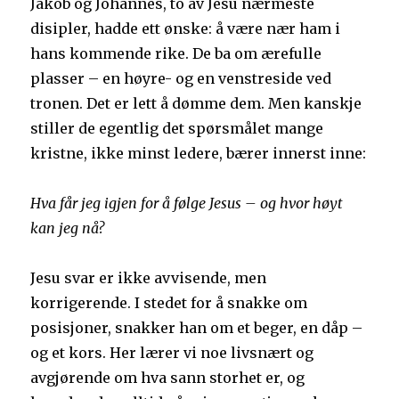
Jakob og Johannes, to av Jesu nærmeste
disipler, hadde ett ønske: å være nær ham i
hans kommende rike. De ba om ærefulle
plasser – en høyre- og en venstreside ved
tronen. Det er lett å dømme dem. Men kanskje
stiller de egentlig det spørsmålet mange
kristne, ikke minst ledere, bærer innerst inne:
Hva får jeg igjen for å følge Jesus – og hvor høyt
kan jeg nå?
Jesu svar er ikke avvisende, men
korrigerende. I stedet for å snakke om
posisjoner, snakker han om et beger, en dåp –
og et kors. Her lærer vi noe livsnært og
avgjørende om hva sann storhet er, og