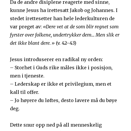
Da de andre disiplene reagerte med sinne,
kunne Jesus ha irettesatt Jakob og Johannes. I
stedet irettesetter han hele lederkulturen de
var preget av:
«Dere vet at de som blir regnet som
fyrster over folkene, undertrykker dem… Men slik er
det ikke blant dere.»
(v. 42–43)
Jesus introduserer en radikal ny orden:
– Storhet i Guds rike måles ikke i posisjon,
men i tjeneste.
– Lederskap er ikke et privilegium, men et
kall til offer.
– Jo høyere du løftes, desto lavere må du bøye
deg.
Dette snur opp ned på all menneskelig