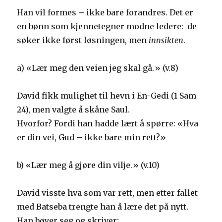
Han vil formes – ikke bare forandres. Det er
en bønn som kjennetegner modne ledere: de
søker ikke først løsningen, men
innsikten
.
a) «Lær meg den veien jeg skal gå.» (v.8)
David fikk mulighet til hevn i En-Gedi (1 Sam
24), men valgte å skåne Saul.
Hvorfor? Fordi han hadde lært å spørre: «Hva
er din vei, Gud – ikke bare min rett?»
b) «Lær meg å gjøre din vilje.» (v.10)
David visste hva som var rett, men etter fallet
med Batseba trengte han å lære det på nytt.
Han bøyer seg og skriver: