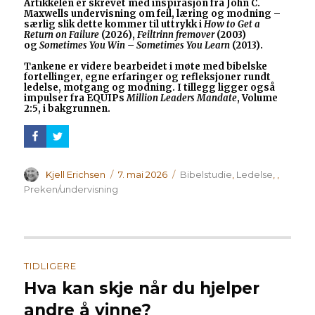
Artikkelen er skrevet med inspirasjon fra John C.
Maxwells undervisning om feil, læring og modning –
særlig slik dette kommer til uttrykk i
How to Get a
Return on Failure
(2026),
Feiltrinn fremover
(2003)
og
Sometimes You Win – Sometimes You Learn
(2013).
Tankene er videre bearbeidet i møte med bibelske
fortellinger, egne erfaringer og refleksjoner rundt
ledelse, motgang og modning. I tillegg ligger også
impulser fra EQUIPs
Million Leaders Mandate
, Volume
2:5, i bakgrunnen.
Forfatter
Publisert
Kategorier
Kjell Erichsen
7. mai 2026
Bibelstudie
,
Ledelse
,
,
Preken/undervisning
Innleggsnavigasjon
TIDLIGERE
Hva kan skje når du hjelper
Forrige
innlegg:
andre å vinne?