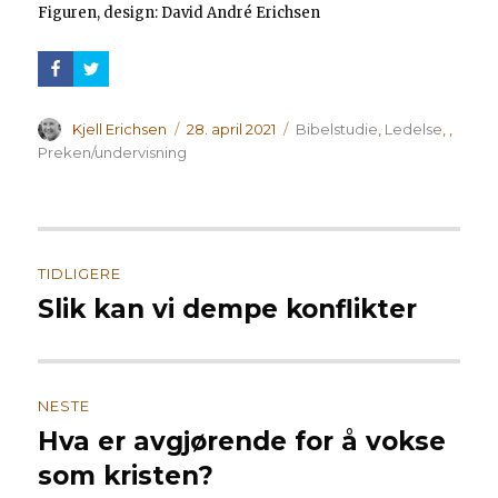
Figuren, design: David André Erichsen
Forfatter
Publisert
Kategorier
Kjell Erichsen
28. april 2021
Bibelstudie
,
Ledelse
,
,
Preken/undervisning
Innleggsnavigasjon
TIDLIGERE
Slik kan vi dempe konflikter
Forrige
innlegg:
NESTE
Hva er avgjørende for å vokse
Neste
innlegg:
som kristen?