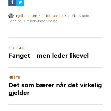
Forfatter
Publisert
Kategorier
Kjell Erichsen
14. februar 2026
Bibelstudie
,
Ledelse
,
,
Preken/undervisning
Innleggsnavigasjon
TIDLIGERE
Fanget – men leder likevel
Forrige
innlegg:
NESTE
Det som bærer når det virkelig
Neste
innlegg:
gjelder