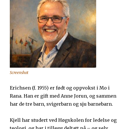
Screenshot
Erichsen (f. 1955) er født og oppvokst i Mo i
Rana. Han er gift med Anne Jorun, og sammen
har de tre barn, svigerbarn og sju barnebarn.
Kjell har studert ved Høgskolen for ledelse og
teologi, og har i tillegg deltatt på – og selv