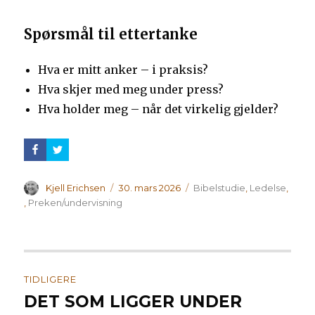
Spørsmål til ettertanke
Hva er mitt anker – i praksis?
Hva skjer med meg under press?
Hva holder meg – når det virkelig gjelder?
Forfatter
Publisert
Kategorier
Kjell Erichsen
30. mars 2026
Bibelstudie
,
Ledelse
,
,
Preken/undervisning
Innleggsnavigasjon
TIDLIGERE
DET SOM LIGGER UNDER
Forrige