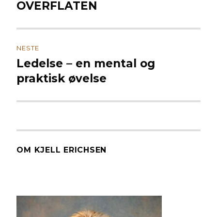
innlegg:
OVERFLATEN
NESTE
Ledelse – en mental og
Neste
innlegg:
praktisk øvelse
OM KJELL ERICHSEN