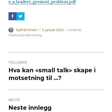
e_a_leaders_greatest_problem.pdf
Forfatter
Publisert
Kategorier
Kjell Erichsen
5. januar 2024
Ledelse
,
Preken/undervisning
Innleggsnavigasjon
TIDLIGERE
Hva kan «small talk» skape i
Forrige
innlegg:
motsetning til …?
NESTE
Neste innlegg
Neste