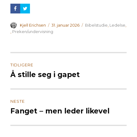
Forfatter
Publisert
Kategorier
Kjell Erichsen
31. januar 2026
Bibelstudie
,
Ledelse
,
,
Preken/undervisning
Innleggsnavigasjon
TIDLIGERE
Å stille seg i gapet
Forrige
innlegg:
NESTE
Fanget – men leder likevel
Neste
innlegg: