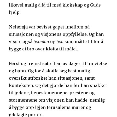
likevel mulig å få til med klokskap og Guds
hjelp!
N
ehemja var bevisst gapet imellom nå-
situasjonen og visjonens oppfyllelse. Og han
visste også
hvordan
og
hva
som måtte til for å
bygge ei bro over kløfta til målet.
Først og fremst satte han av dager til innvielse
og bønn. Og for å skaffe seg best mulig
oversikt utforsket han situasjonen, samt
konteksten. Og det gjorde han før han snakket
til jødene, tjenestemennene, prestene og
stormennene om visjonen han hadde; nemlig
å bygge opp igjen Jerusalems murer og
ødelagte porter.