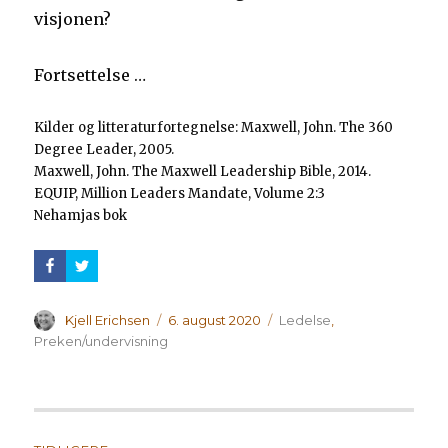
visjonen?
Fortsettelse …
Kilder og litteraturfortegnelse: Maxwell, John. The 360
Degree Leader, 2005.
Maxwell, John. The Maxwell Leadership Bible, 2014.
EQUIP, Million Leaders Mandate, Volume 2:3
Nehamjas bok
Forfatter
Publisert
Kategorier
Kjell Erichsen
6. august 2020
Ledelse
,
Preken/undervisning
Innleggsnavigasjon