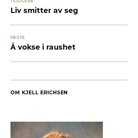
TIDLIGERE
Liv smitter av seg
Forrige
innlegg:
NESTE
Å vokse i raushet
Neste
innlegg:
OM KJELL ERICHSEN