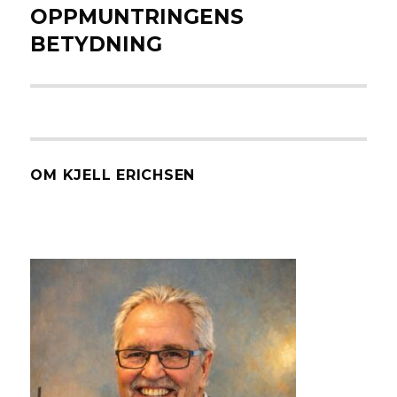
OPPMUNTRINGENS
Neste
innlegg:
BETYDNING
OM KJELL ERICHSEN