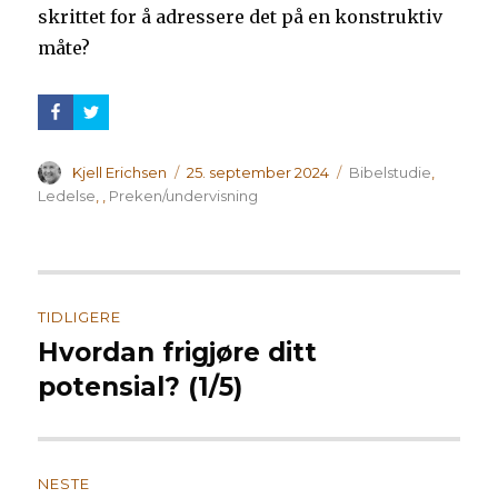
skrittet for å adressere det på en konstruktiv
måte?
Forfatter
Publisert
Kategorier
Kjell Erichsen
25. september 2024
Bibelstudie
,
Ledelse
,
,
Preken/undervisning
Innleggsnavigasjon
TIDLIGERE
Hvordan frigjøre ditt
Forrige
innlegg:
potensial? (1/5)
NESTE