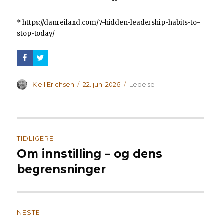
* https://danreiland.com/7-hidden-leadership-habits-to-
stop-today/
Forfatter
Publisert
Kategorier
Kjell Erichsen
22. juni 2026
Ledelse
Innleggsnavigasjon
TIDLIGERE
Om innstilling – og dens
Forrige
innlegg:
begrensninger
NESTE