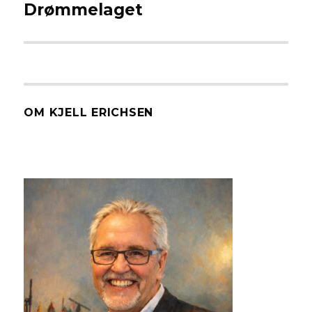
Drømmelaget
Neste
innlegg:
OM KJELL ERICHSEN