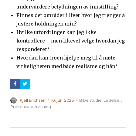
undervurdere betydningen av innstilling?
Finnes det områder i livet hvor jeg trenger å
justere holdningen min?
Hvilke utfordringer kan jeg ikke
kontrollere – men likevel velge hvordan jeg
responderer?
Hvordan kan troen hjelpe meg til å møte
virkeligheten med både realisme og håp?
Forfatter
Publisert
Kategorier
Kjell Erichsen
10. juni 2026
Bibelstudie
,
Ledelse
,
,
Preken/undervisning
Innleggsnavigasjon