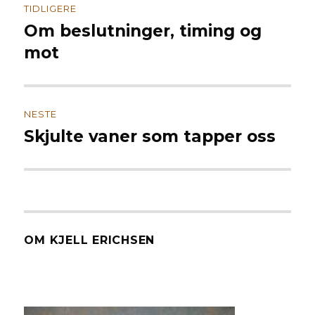
TIDLIGERE
Om beslutninger, timing og
Forrige
innlegg:
mot
NESTE
Skjulte vaner som tapper oss
Neste
innlegg:
OM KJELL ERICHSEN