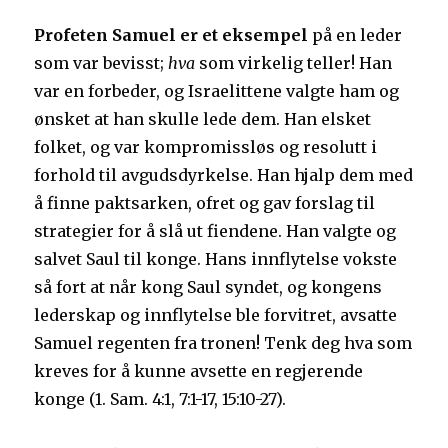
Profeten Samuel er et eksempel
på en leder
som var bevisst;
hva
som virkelig teller! Han
var en forbeder, og Israelittene valgte ham og
ønsket at han skulle lede dem. Han elsket
folket, og var kompromissløs og resolutt i
forhold til avgudsdyrkelse. Han hjalp dem med
å finne paktsarken, ofret og gav forslag til
strategier for å slå ut fiendene. Han valgte og
salvet Saul til konge. Hans innflytelse vokste
så fort at når kong Saul syndet, og kongens
lederskap og innflytelse ble forvitret, avsatte
Samuel regenten fra tronen! Tenk deg hva som
kreves for å kunne avsette en regjerende
konge (1. Sam. 4:1, 7:1-17, 15:10-27).