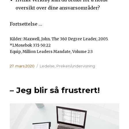
oversikt over dine ansvarsområder?
Fortsettelse …
Kilder: Maxwell, John. The 360 Degree Leader, 2005.
*1.Mosebok 37:1-50:22
Equip, Million Leaders Mandate, Volume 2:3
Publisert
Kategorier
27. mars 2020
Ledelse
,
Preken/undervisning
– Jeg blir så frustrert!