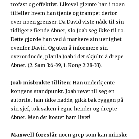
trofast og effektivt. Likevel glemte han i noen
tilfeller hvem han tjente og trampet derfor
over noen grenser. Da David viste nåde til sin
tidligere fiende Abner, slo Joab seg ikke til ro.
Dette gjorde han ved å markere sin uenighet
ovenfor David. Og uten å informere sin
overordnede, planla Joab i det skjulte å drepe
Abner. (2. Sam 3:6-39, 1. Kong 2:28-33).
Joab misbrukte tilliten
: Han underkjente
kongens standpunkt. Joab røvet til seg en
autoritet han ikke hadde, gikk bak ryggen på
sin sjef, tok saken i egne hender og drepte
Abner. Men
det
kostet ham livet!
Maxwell foreslår
noen grep som kan minske