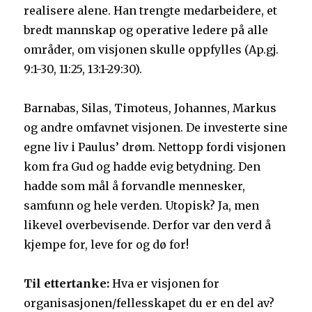
realisere alene. Han trengte medarbeidere, et
bredt mannskap og operative ledere på alle
områder, om visjonen skulle oppfylles (Ap.gj.
9:1-30, 11:25, 13:1-29:30).
Barnabas, Silas, Timoteus, Johannes, Markus
og andre omfavnet visjonen. De investerte sine
egne liv i Paulus’ drøm. Nettopp fordi visjonen
kom fra Gud og hadde evig betydning. Den
hadde som mål å forvandle mennesker,
samfunn og hele verden. Utopisk? Ja, men
likevel overbevisende. Derfor var den verd å
kjempe for, leve for og dø for!
Til ettertanke:
Hva er visjonen for
organisasjonen/fellesskapet du er en del av?