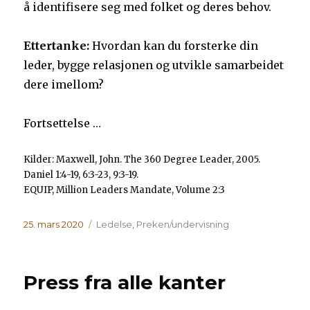
å identifisere seg med folket og deres behov.
Ettertanke:
Hvordan kan du forsterke din
leder, bygge relasjonen og utvikle samarbeidet
dere imellom?
Fortsettelse …
Kilder: Maxwell, John. The 360 Degree Leader, 2005.
Daniel 1:4-19, 6:3-23, 9:3-19.
EQUIP, Million Leaders Mandate, Volume 2:3
Publisert
Kategorier
25. mars 2020
Ledelse
,
Preken/undervisning
Press fra alle kanter