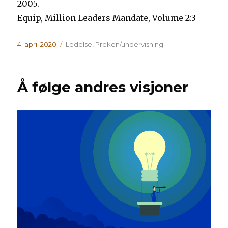
2005.
Equip, Million Leaders Mandate, Volume 2:3
Publisert
Kategorier
4. april 2020
Ledelse
,
Preken/undervisning
Å følge andres visjoner