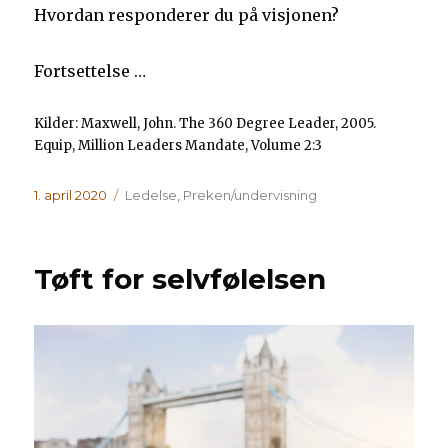
Hvordan responderer du på visjonen?
Fortsettelse …
Kilder: Maxwell, John. The 360 Degree Leader, 2005.
Equip, Million Leaders Mandate, Volume 2:3
Publisert
Kategorier
1. april 2020
Ledelse
,
Preken/undervisning
Tøft for selvfølelsen