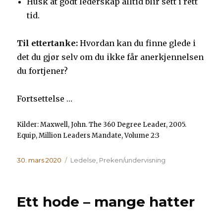
Husk at godt lederskap alltid blir sett i rett
tid.
Til ettertanke:
Hvordan kan du finne glede i
det du gjør selv om du ikke får anerkjennelsen
du fortjener?
Fortsettelse …
Kilder: Maxwell, John. The 360 Degree Leader, 2005.
Equip, Million Leaders Mandate, Volume 2:3
Publisert
Kategorier
30. mars 2020
Ledelse
,
Preken/undervisning
Ett hode – mange hatter